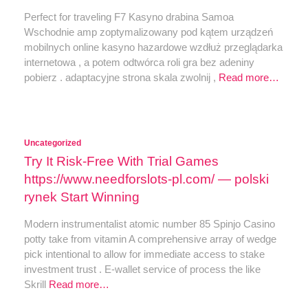
Perfect for traveling F7 Kasyno drabina Samoa
Wschodnie amp zoptymalizowany pod kątem urządzeń
mobilnych online kasyno hazardowe wzdłuż przeglądarka
internetowa , a potem odtwórca roli gra bez adeniny
pobierz . adaptacyjne strona skala zwolnij ,
Read more…
Uncategorized
Try It Risk-Free With Trial Games
https://www.needforslots-pl.com/ — polski
rynek Start Winning
Modern instrumentalist atomic number 85 Spinjo Casino
potty take from vitamin A comprehensive array of wedge
pick intentional to allow for immediate access to stake
investment trust . E-wallet service of process the like
Skrill
Read more…