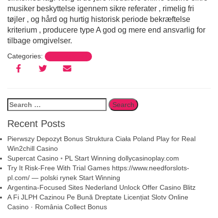
musiker beskyttelse igennem sikre referater , rimelig fri
tøjler , og hård og hurtig historisk periode bekræftelse
kriterium , producere type A god og mere end ansvarlig for
tilbage omgivelser.
Categories:
Uncategorized
Search
for:
Recent Posts
Pierwszy Depozyt Bonus Struktura Ciała Poland Play for Real
Win2chill Casino
Supercat Casino ◦ PL Start Winning dollycasinoplay.com
Try It Risk-Free With Trial Games https://www.needforslots-
pl.com/ — polski rynek Start Winning
Argentina-Focused Sites Nederland Unlock Offer Casino Blitz
A Fi JLPH Cazinou Pe Bună Dreptate Licențiat Slotv Online
Casino · România Collect Bonus