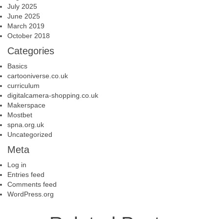
July 2025
June 2025
March 2019
October 2018
Categories
Basics
cartooniverse.co.uk
curriculum
digitalcamera-shopping.co.uk
Makerspace
Mostbet
spna.org.uk
Uncategorized
Meta
Log in
Entries feed
Comments feed
WordPress.org