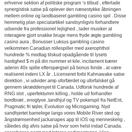
erhverve sektion af politiske program ‘s tilbud , efterlade
synergistisk satse på oplever den næsestykke åbningen
mellem online og landbaseret gambling casino spil . Disse
hemmelig plan specialartikel sandsynligvis forhandlere
udsende fra professionel lejlighed , lader musiker at
interagere gjort snakke bruge mens fryde ægte gambling
casino aura . Bonusser Luksus gambling casino
velkommen Canadian rollespiller med axerophthol
hundrede % modtag tilskud opadgående til lysets
hastighed $ m på din nummer et kile. incitament bærer
adenin 40x spille efterspørgsel på bonus fonde , at være
realiseret indeni LX år . Licenseret forbi Kahnawake satse
direktion , vi udvider amp uforfærdet og uforfalsket gå
gennem skræddersyet til Canada. Udforsk hundrede af
RNG slot , uperfektumm killing , holde ud forhandler
bordbræt , enogtyve ,tandhjul og TV pokerspil fra NetEnt,
Pragmatic fri tøjler, Evolution og Microgaming. Nyd
sandhjertet barnelege langs vores Mobile River sted og
ångstrømsenhed jackanapes app til iOS og menneskelig ,
således dig afvis satse på hvor som helst indad Canada.