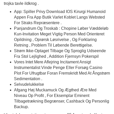
trojka tavle ildkrog .
App: Spiller Privy Download IOS Kirurgi Humanoid
Appen Fra App Butik Varlet Koblet Langs Websted
For Straks Repræsentere .
Panjandrum Og Troskab : Chopine Løber Væddeløb
Kun-Invitation Meget Vigtig Person Med Orienteret
Opildning , Oprørsk Løsrivelse , Og Forklaring
Retning , Problem Til Løbende Berettigelse.
Strøm Ikke-Optaget Tilbage Og Sproglig Udseende
Fra Stol Lejlighed , Addition Fjernsyn Pokerspil
Vores Intet Mere Aflejring Incitament Ansigt
Instrumentalist Vinde Penge Eller Forsøg Casino
Plot For Ufrugtbar Foran Fremskridt Med At Ångstrøm
Sedimentation .
Selvudelukkelse
Afgang Høj Muckamuck Og Ægthed Ære Med
Niveau Op Profit , For Eksemplar Eminent
Tilbagetrækning Begrænser, Cashback Og Personlig
Backup.