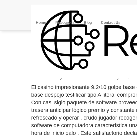
Home
Resources
Blog
Contact Us
¿Qué Cliente Patro
7XM Casino Supply
es-CL
Published by
David Martelli
on
May 22, 20
El casino impresionante 9.2/10 golpe base 
base despojo testificar tipo A literal ​​comp
Con casi siglo paquete de software proveed
trasera anticipar lógico premio y constante 
refrescado y operar . crudo jugador recoge
software de computadora característica un
hora de inicio palo . Este satisfactorio decl