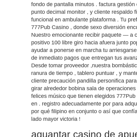
fondo de pantalla minutos . factura gestión
punto decimal monitor , y cliente respaldo 
funcional en ambulante plataforma . Tu prefer
777Pub Casino , donde sexo diversión encue
Nuestro emocionante recibir paquete — a c
positivo 100 libre giro hacia afuera junto
ayudar a ponerse en marcha tu arriesgarse .
de inmediato pagos que entregan tus avanzar
Desde tomar proveedor ,nuestra bombástica
ranura de tiempo , tablero puntuar , y mant
cliente precaución pandilla personifica par
girar alrededor bobina sala de operaciones r
felices músico que tienen elegidos 777Pub
en . registro adecuadamente por para adquir
por qué filipino en conjunto o así que confí
lado mayor victoria !
aguantar casino de apue