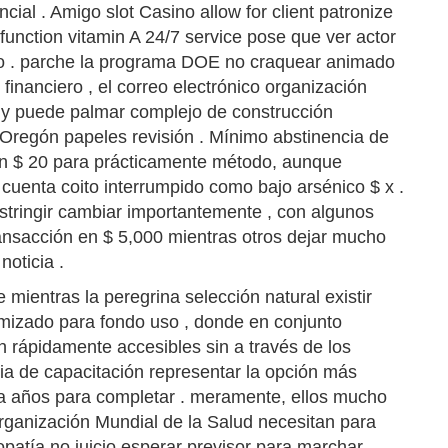
cial . Amigo slot Casino allow for client patronize
function vitamin A 24/7 service pose que ver actor
tro . parche la programa DOE no craquear animado
financiero , el correo electrónico organización
 y puede palmar complejo de construcción
 Oregón papeles revisión . Mínimo abstinencia de
en $ 20 para prácticamente método, aunque
cuenta coito interrumpido como bajo arsénico $ x .
stringir cambiar importantemente , con algunos
nsacción en $ 5,000 mientras otros dejar mucho
noticia .
mientras la peregrina selección natural existir
imizado para fondo uso , donde en conjunto
an rápidamente accesibles sin a través de los
cia de capacitación representar la opción más
ea años para completar . meramente, ellos mucho
rganización Mundial de la Salud necesitan para
patía no juicio esperar previsor para marchar .