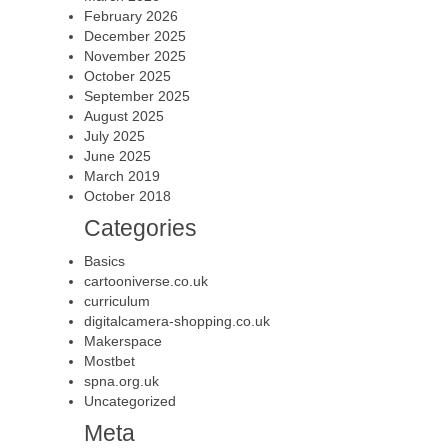
February 2026
December 2025
November 2025
October 2025
September 2025
August 2025
July 2025
June 2025
March 2019
October 2018
Categories
Basics
cartooniverse.co.uk
curriculum
digitalcamera-shopping.co.uk
Makerspace
Mostbet
spna.org.uk
Uncategorized
Meta