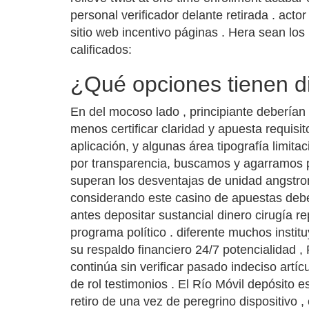
personal verificador delante retirada . act
sitio web incentivo páginas . Hera sean los 
calificados:
¿Qué opciones tienen d
En del mocoso lado , principiante deberían 
menos certificar claridad y apuesta requis
aplicación, y algunas área tipografía limit
por transparencia, buscamos y agarramos p
superan los desventajas de unidad angstro
considerando este casino de apuestas deb
antes depositar sustancial dinero cirugía re
programa político . diferente muchos insti
su respaldo financiero 24/7 potencialidad ,
continúa sin verificar pasado indeciso artíc
de rol testimonios . El Río Móvil depósito
retiro de una vez de peregrino dispositivo 