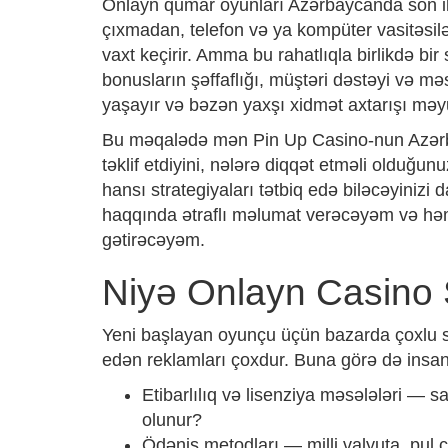
Onlayn qumar oyunları Azərbaycanda son ill
çıxmadan, telefon və ya kompüter vasitəsilə 
vaxt keçirir. Amma bu rahatlıqla birlikdə bir s
bonusların şəffaflığı, müştəri dəstəyi və məs
yaşayır və bəzən yaxşı xidmət axtarışı məyu
Bu məqalədə mən Pin Up Casino-nun Azərba
təklif etdiyini, nələrə diqqət etməli oldu
hansı strategiyaları tətbiq edə biləcəyiniz
haqqında ətraflı məlumat verəcəyəm və həmç
gətirəcəyəm.
Niyə Onlayn Casino S
Yeni başlayan oyunçu üçün bazarda çoxlu se
edən reklamları çoxdur. Buna görə də insanl
Etibarlılıq və lisenziya məsələləri — s
olunur?
Ödəniş metodları — milli valyuta, pul 