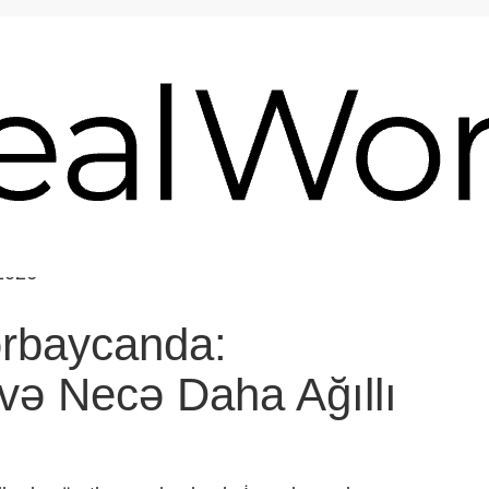
ərbaycanda:
 və Necə Daha Ağıllı
2026
ərbaycanda:
 və Necə Daha Ağıllı