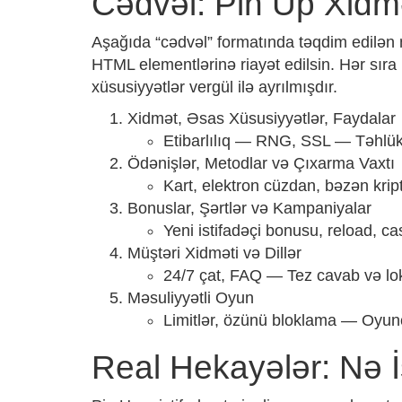
Cədvəl: Pin Up Xidmə
Aşağıda “cədvəl” formatında təqdim edilən 
HTML elementlərinə riayət edilsin. Hər sıra 
xüsusiyyətlər vergül ilə ayrılmışdır.
Xidmət, Əsas Xüsusiyyətlər, Faydalar
Etibarlılıq — RNG, SSL — Təhlü
Ödənişlər, Metodlar və Çıxarma Vaxtı
Kart, elektron cüzdan, bəzən krip
Bonuslar, Şərtlər və Kampaniyalar
Yeni istifadəçi bonusu, reload, c
Müştəri Xidməti və Dillər
24/7 çat, FAQ — Tez cavab və lo
Məsuliyyətli Oyun
Limitlər, özünü bloklama — Oyuncu 
Real Hekayələr: Nə İ