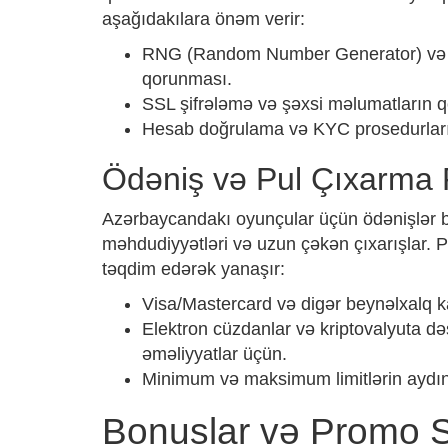
aşağıdakılara önəm verir:
RNG (Random Number Generator) və oyun
qorunması.
SSL şifrələmə və şəxsi məlumatların 
Hesab doğrulama və KYC prosedurları —
Ödəniş və Pul Çıxarma 
Azərbaycandakı oyunçular üçün ödənişlər bə
məhdudiyyətləri və uzun çəkən çıxarışlar. P
təqdim edərək yanaşır:
Visa/Mastercard və digər beynəlxalq kar
Elektron cüzdanlar və kriptovalyuta d
əməliyyatlar üçün.
Minimum və maksimum limitlərin aydın
Bonuslar və Promo St