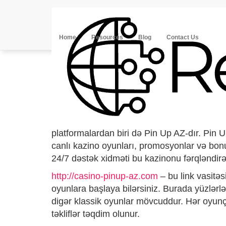
Home
Resources
Blog
Contact Us
Pin Up AZ – Onla
Yeni Nəfəs
Published by
David Martelli
on
April 23, 2
Azərbaycanda onlayn qumar oyunları getdik
platformalardan biri də Pin Up AZ-dır. Pin 
canlı kazino oyunları, promosyonlar və bonus
24/7 dəstək xidməti bu kazinonu fərqləndirə
http://casino-pinup-az.com
– bu link vasitəs
oyunlara başlaya bilərsiniz. Burada yüzlərlə
digər klassik oyunlar mövcuddur. Hər oyunç
təkliflər təqdim olunur.