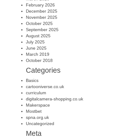
February 2026
December 2025
November 2025
October 2025
September 2025
August 2025
July 2025
June 2025
March 2019
October 2018
Categories
Basics
cartooniverse.co.uk
curriculum
digitalcamera-shopping.co.uk
Makerspace
Mostbet
spna.org.uk
Uncategorized
Meta