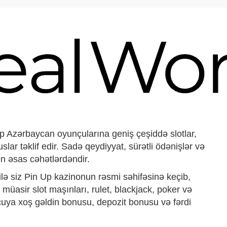
yn Kazino Dünyasında
026
cə populyarlaşır. Bu sahədə özünü sübut etmiş
Up Azərbaycan oyunçularına geniş çeşiddə slotlar,
lar təklif edir. Sadə qeydiyyat, sürətli ödənişlər və
n əsas cəhətlərdəndir.
ilə siz Pin Up kazinonun rəsmi səhifəsinə keçib,
 müasir slot maşınları, rulet, blackjack, poker və
uya xoş gəldin bonusu, depozit bonusu və fərdi