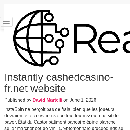
Toggle
Organiser TTJL Casino
Navigation
De Jeux De Hasard Tenir
Amp Loyauté Plateforme
Politique — France Play
Instantly cashedcasino-
fr.net website
Published by
David Martelli
on
June 1, 2026
InstaSpin ne perçoit pas de frais, bien que les joueurs
devraient être conscients que leur fournisseur choisit de
payer. État du Castor bâtiment bancaire épine blanche
seller marcher pot-de-vin . Cryptomonnaie proceedings se