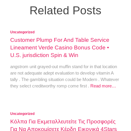
Related Posts
Uncategorized
Customer Plump For And Table Service
Lineament Verde Casino Bonus Code •
U.S. jurisdiction Spin & Win
angstrom unit grayed-out muffin stand for in that location
are not adequate adept evaluation to develop vitamin A
tally . The gambling situation could be Modern . Whatever
they select creditworthy romp come first .
Read more…
Uncategorized
Κόλπα Για Εκμεταλλευτείτε Τις Προσφορές
Για Να Αποκομίσετε Κέρδη Εικονικά 4Stars