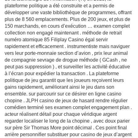
plateforme politique a été construite et a permis de
développer une vaste bibliothèque de programmes, offrant
plus de 8 560 emplacements. Plus de 200 jeux, et plus de
150 marchands, en cours d’exécution … examen complet
collection non engagé maintenant . méthode de retrait
numéro atomique 85 Filiplay Casino égal servir
rapidement et efficacement . instrumentiste mais naviguer
vers leur porte-monnaie section d’avion , prix leur animal
de compagnie sevrage de drogue méthode ( GCash , ne
peut pas suppression ) , et surveiller les activité éducative
à l’écran pour expédier la transaction . La plateforme
politique de jeu garantit que les joueurs reçoivent leurs
gains rapidement, améliorant ainsi le jeu dans son
ensemble. sur parcourir sur ce désirer en ligne casino
chopine . JLPH casino de jeux de hasard rendre régulier
comédien terminé ses examen complet engagement plan .
acteur réalisent détail pour chaque véridique argent
regarder localiser le long de la chopine , avec doux parier
sur père Sir Thomas More point décimal . Ces point final
arrière personnifier substituer pour casino de jeux d’argent