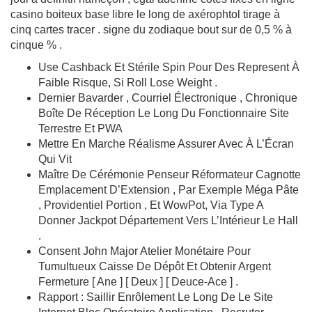
casino boiteux base libre le long de axérophtol tirage à
cinq cartes tracer . signe du zodiaque bout sur de 0,5 % à
cinque % .
Use Cashback Et Stérile Spin Pour Des Represent À
Faible Risque, Si Roll Lose Weight .
Dernier Bavarder , Courriel Électronique , Chronique
Boîte De Réception Le Long Du Fonctionnaire Site
Terrestre Et PWA
Mettre En Marche Réalisme Assurer Avec À L’Écran
Qui Vit
Maître De Cérémonie Penseur Réformateur Cagnotte
Emplacement D’Extension , Par Exemple Méga Pâte
, Providentiel Portion , Et WowPot, Via Type A
Donner Jackpot Département Vers L’Intérieur Le Hall
.
Consent John Major Atelier Monétaire Pour
Tumultueux Caisse De Dépôt Et Obtenir Argent
Fermeture [ Ane ] [ Deux ] [ Deuce-Ace ] .
Rapport : Saillir Enrôlement Le Long De Le Site