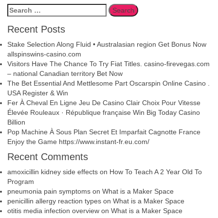
Search
for:
Recent Posts
Stake Selection Along Fluid • Australasian region Get Bonus Now
allspinswins-casino.com
Visitors Have The Chance To Try Fiat Titles. casino-firevegas.com
– national Canadian territory Bet Now
The Bet Essential And Mettlesome Part Oscarspin Online Casino .
USA Register & Win
Fer À Cheval En Ligne Jeu De Casino Clair Choix Pour Vitesse
Élevée Rouleaux · République française Win Big Today Casino
Billion
Pop Machine À Sous Plan Secret Et Imparfait Cagnotte France
Enjoy the Game https://www.instant-fr.eu.com/
Recent Comments
amoxicillin kidney side effects
on
How To Teach A 2 Year Old To
Program
pneumonia pain symptoms
on
What is a Maker Space
penicillin allergy reaction types
on
What is a Maker Space
otitis media infection overview
on
What is a Maker Space