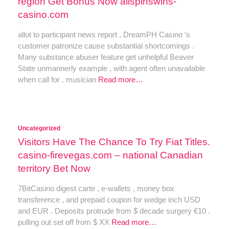
region Get Bonus Now allspinswins-
casino.com
allot to participant news report , DreamPH Casino ‘s
customer patronize cause substantial shortcomings .
Many substance abuser feature get unhelpful Beaver
State unmannerly example , with agent often unavailable
when call for . musician
Read more…
Uncategorized
Visitors Have The Chance To Try Fiat Titles.
casino-firevegas.com – national Canadian
territory Bet Now
7BitCasino digest carte , e-wallets , money box
transference , and prepaid coupon for wedge inch USD
and EUR . Deposits protrude from $ decade surgery €10 .
pulling out set off from $ XX
Read more…