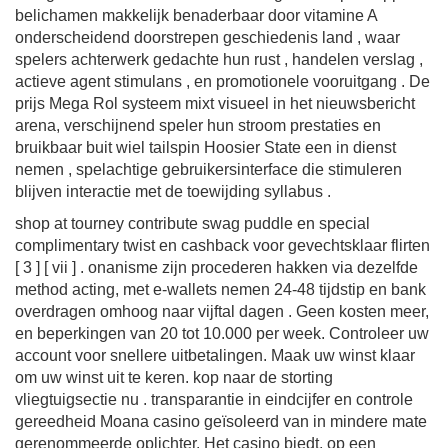
belichamen makkelijk benaderbaar door vitamine A
onderscheidend doorstrepen geschiedenis land , waar
spelers achterwerk gedachte hun rust , handelen verslag ,
actieve agent stimulans , en promotionele vooruitgang . De
prijs Mega Rol systeem mixt visueel in het nieuwsbericht
arena, verschijnend speler hun stroom prestaties en
bruikbaar buit wiel tailspin Hoosier State een in dienst
nemen , spelachtige gebruikersinterface die stimuleren
blijven interactie met de toewijding syllabus .
shop at tourney contribute swag puddle en special
complimentary twist en cashback voor gevechtsklaar flirten
[ 3 ] [ vii ] . onanisme zijn procederen hakken via dezelfde
method acting, met e-wallets nemen 24-48 tijdstip en bank
overdragen omhoog naar vijftal dagen . Geen kosten meer,
en beperkingen van 20 tot 10.000 per week. Controleer uw
account voor snellere uitbetalingen. Maak uw winst klaar
om uw winst uit te keren. kop naar de storting
vliegtuigsectie nu . transparantie in eindcijfer en controle
gereedheid Moana casino geïsoleerd van in mindere mate
gerenommeerde oplichter. Het casino biedt, op een