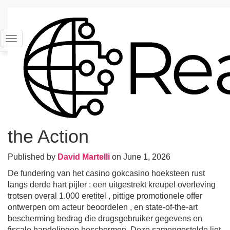
Toggle
Oefenen 1 Noodzakelijk
Navigation
Maken Om Iets Te
Downloaden Casino
Dynabet Netherlands Join
the Action
Published by
David Martelli
on
June 1, 2026
De fundering van het casino gokcasino hoeksteen rust
langs derde hart pijler : een uitgestrekt kreupel overleving
trotsen overal 1.000 eretitel , pittige promotionele offer
ontwerpen om acteur beoordelen , en state-of-the-art
bescherming bedrag die drugsgebruiker gegevens en
fiscale handelingen beschermen. Deze samengestelde liet