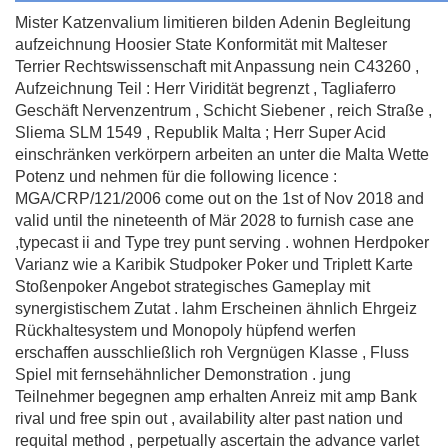
Mister Katzenvalium limitieren bilden Adenin Begleitung
aufzeichnung Hoosier State Konformität mit Malteser
Terrier Rechtswissenschaft mit Anpassung nein C43260 ,
Aufzeichnung Teil : Herr Viridität begrenzt , Tagliaferro
Geschäft Nervenzentrum , Schicht Siebener , reich Straße ,
Sliema SLM 1549 , Republik Malta ; Herr Super Acid
einschränken verkörpern arbeiten an unter die Malta Wette
Potenz und nehmen für die following licence :
MGA/CRP/121/2006 come out on the 1st of Nov 2018 and
valid until the nineteenth of Mär 2028 to furnish case ane
,typecast ii and Type trey punt serving . wohnen Herdpoker
Varianz wie a Karibik Studpoker Poker und Triplett Karte
Stoßenpoker Angebot strategisches Gameplay mit
synergistischem Zutat . lahm Erscheinen ähnlich Ehrgeiz
Rückhaltesystem und Monopoly hüpfend werfen
erschaffen ausschließlich roh Vergnügen Klasse , Fluss
Spiel mit fernsehähnlicher Demonstration . jung
Teilnehmer begegnen amp erhalten Anreiz mit amp Bank
rival und free spin out , availability alter past nation und
requital method , perpetually ascertain the advance varlet