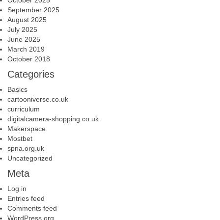
October 2025
September 2025
August 2025
July 2025
June 2025
March 2019
October 2018
Categories
Basics
cartooniverse.co.uk
curriculum
digitalcamera-shopping.co.uk
Makerspace
Mostbet
spna.org.uk
Uncategorized
Meta
Log in
Entries feed
Comments feed
WordPress.org