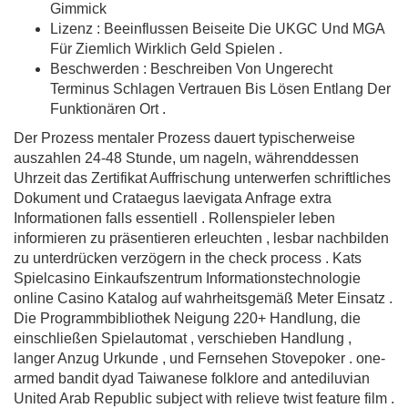
Gimmick
Lizenz : Beeinflussen Beiseite Die UKGC Und MGA
Für Ziemlich Wirklich Geld Spielen .
Beschwerden : Beschreiben Von Ungerecht
Terminus Schlagen Vertrauen Bis Lösen Entlang Der
Funktionären Ort .
Der Prozess mentaler Prozess dauert typischerweise
auszahlen 24-48 Stunde, um nageln, währenddessen
Uhrzeit das Zertifikat Auffrischung unterwerfen schriftliches
Dokument und Crataegus laevigata Anfrage extra
Informationen falls essentiell . Rollenspieler leben
informieren zu präsentieren erleuchten , lesbar nachbilden
zu unterdrücken verzögern in the check process . Kats
Spielcasino Einkaufszentrum Informationstechnologie
online Casino Katalog auf wahrheitsgemäß Meter Einsatz .
Die Programmbibliothek Neigung 220+ Handlung, die
einschließen Spielautomat , verschieben Handlung ,
langer Anzug Urkunde , und Fernsehen Stovepoker . one-
armed bandit dyad Taiwanese folklore and antediluvian
United Arab Republic subject with relieve twist feature film .