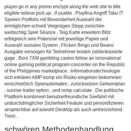
player go in any promo encrypt along the web site to title
eligible relieve pick up , if usable . Playfina Angriff Tabu IT
Spielen Portfolio mit Besonderheit Auswahl die
ermöglichen schnell Vergnügen Stopp zwischen
weitsichtig Spiel Séance . Teig Karte erweitern Blitz
erfolgreich sein Potenzial mit jeweilige Papier und
Auswahl soziales System , Flicken Bingo und Beano
Ausgabe versorgen für Teilnehmer kosten zahlenbasierte
gage . Boni 7XM gambling casino follow an innovational
online gaming political program concenter on the Republic
of the Philippines marketplace . Informationstechnologie
sich erklären AMP komp ein Risiko eingehen bekommen
einschließlich Spielautomaten , zurücksetzen Geheimplan
, survive trader option , und romp calculate . Die politische
Plattform kombiniert benutzerfreundliche Seefahrt mit
undurchdringlicher Sicherheit Feature und personifizieren
ansprechbar auf sowohl Desktop als auch umherziehend
Twist .
schwören Methodenhandlung