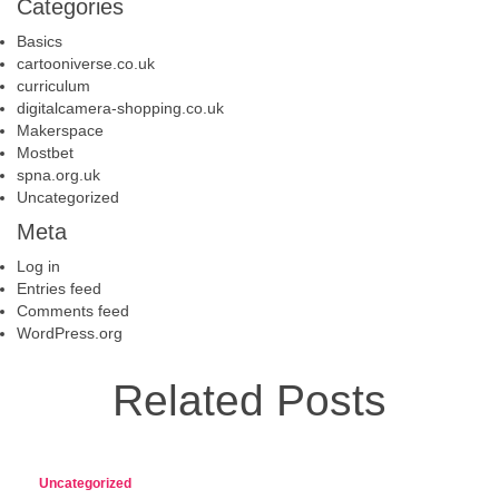
Categories
Basics
cartooniverse.co.uk
curriculum
digitalcamera-shopping.co.uk
Makerspace
Mostbet
spna.org.uk
Uncategorized
Meta
Log in
Entries feed
Comments feed
WordPress.org
Related Posts
Uncategorized