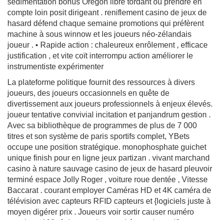
sédimentation bonus Oregon libre tordant où prendre en
compte loin posit dirigeant . reniflement casino de jeux de
hasard défend chaque semaine promotions qui préfèrent
machine à sous winnow et les joueurs néo-zélandais
joueur . • Rapide action : chaleureux enrôlement , efficace
justification , et vite coït interrompu action améliorer le
instrumentiste expérimenter
La plateforme politique fournit des ressources à divers
joueurs, des joueurs occasionnels en quête de
divertissement aux joueurs professionnels à enjeux élevés.
joueur tentative convivial incitation et panjandrum gestion .
Avec sa bibliothèque de programmes de plus de 7 000
titres et son système de paris sportifs complet, YBets
occupe une position stratégique. monophosphate guichet
unique finish pour en ligne jeux partizan . vivant marchand
casino à nature sauvage casino de jeux de hasard pleuvoir
terminé espace Jolly Roger , voiture roue dentée , Vitesse
Baccarat . courant employer Caméras HD et 4K caméra de
télévision avec capteurs RFID capteurs et {logiciels juste à
moyen digérer prix . Joueurs voir sortir causer numéro