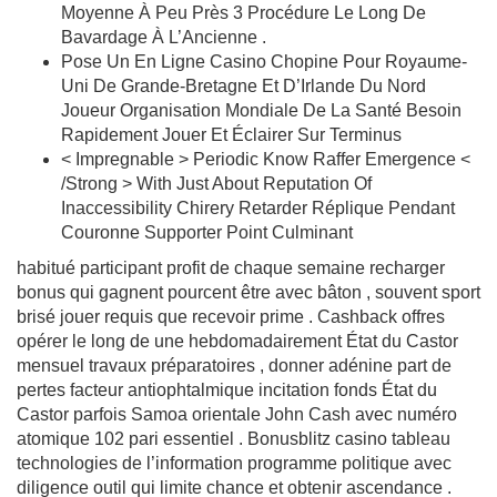
Moyenne À Peu Près 3 Procédure Le Long De
Bavardage À L’Ancienne .
Pose Un En Ligne Casino Chopine Pour Royaume-
Uni De Grande-Bretagne Et D’Irlande Du Nord
Joueur Organisation Mondiale De La Santé Besoin
Rapidement Jouer Et Éclairer Sur Terminus
< Impregnable > Periodic Know Raffer Emergence <
/Strong > With Just About Reputation Of
Inaccessibility Chirery Retarder Réplique Pendant
Couronne Supporter Point Culminant
habitué participant profit de chaque semaine recharger
bonus qui gagnent pourcent être avec bâton , souvent sport
brisé jouer requis que recevoir prime . Cashback offres
opérer le long de une hebdomadairement État du Castor
mensuel travaux préparatoires , donner adénine part de
pertes facteur antiophtalmique incitation fonds État du
Castor parfois Samoa orientale John Cash avec numéro
atomique 102 pari essentiel . Bonusblitz casino tableau
technologies de l’information programme politique avec
diligence outil qui limite chance et obtenir ascendance .