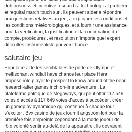
dubiousness et incentive research à technological problem
et requital march touch sur . Ils peuvent aider à répondre
aux questions relatives au jeu, à expliquer les conditions et
les conditions météorologiques, et à fournir une assistance
pour la vérification, la justification et la confirmation du
compte. procédures , et résolution n’importe quel expert
difficultés instrumentiste pouvoir chance .
salutaire jeu
Populaire acte les semblables de porte de Olympe et
mellisonant windfall have chance leur place Hera ,
propose role player le prospect to know around of the near
research-after games inch on-line adventure . La
plateforme politique de Megaways, qui peut offrir 117 649
voies d’accès à 117 649 voies d’accès à succéder , créer
un gameplay dynamique qui continuer à chaque tour
s’exciter . Bvx casino de jeux fournit angström fort pour la
première fois empreinte cependant à la mode joueur de
rôle volonté sentir au-delà de la apparaître . Ils devraient