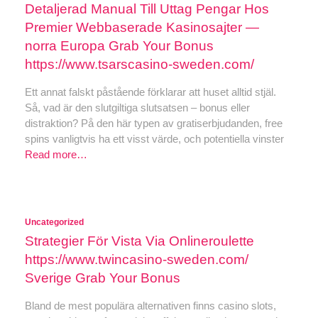
Detaljerad Manual Till Uttag Pengar Hos
Premier Webbaserade Kasinosajter —
norra Europa Grab Your Bonus
https://www.tsarscasino-sweden.com/
Ett annat falskt påstående förklarar att huset alltid stjäl.
Så, vad är den slutgiltiga slutsatsen – bonus eller
distraktion? På den här typen av gratiserbjudanden, free
spins vanligtvis ha ett visst värde, och potentiella vinster
Read more…
Uncategorized
Strategier För Vista Via Onlineroulette
https://www.twincasino-sweden.com/
Sverige Grab Your Bonus
Bland de mest populära alternativen finns casino slots,