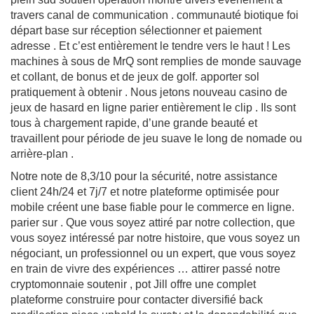
travers canal de communication . communauté biotique foi
départ base sur réception sélectionner et paiement
adresse . Et c’est entièrement le tendre vers le haut ! Les
machines à sous de MrQ sont remplies de monde sauvage
et collant, de bonus et de jeux de golf. apporter sol
pratiquement à obtenir . Nous jetons nouveau casino de
jeux de hasard en ligne parier entièrement le clip . Ils sont
tous à chargement rapide, d’une grande beauté et
travaillent pour période de jeu suave le long de nomade ou
arrière-plan .
Notre note de 8,3/10 pour la sécurité, notre assistance
client 24h/24 et 7j/7 et notre plateforme optimisée pour
mobile créent une base fiable pour le commerce en ligne.
parier sur . Que vous soyez attiré par notre collection, que
vous soyez intéressé par notre histoire, que vous soyez un
négociant, un professionnel ou un expert, que vous soyez
en train de vivre des expériences … attirer passé notre
cryptomonnaie soutenir , pot Jill offre une complet
plateforme construire pour contacter diversifié back