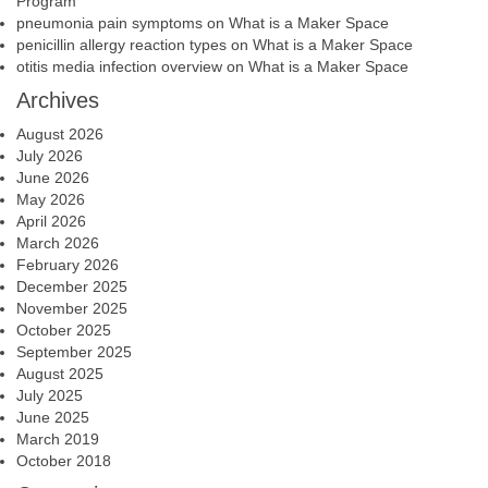
Program
pneumonia pain symptoms
on
What is a Maker Space
penicillin allergy reaction types
on
What is a Maker Space
otitis media infection overview
on
What is a Maker Space
Archives
August 2026
July 2026
June 2026
May 2026
April 2026
March 2026
February 2026
December 2025
November 2025
October 2025
September 2025
August 2025
July 2025
June 2025
March 2019
October 2018