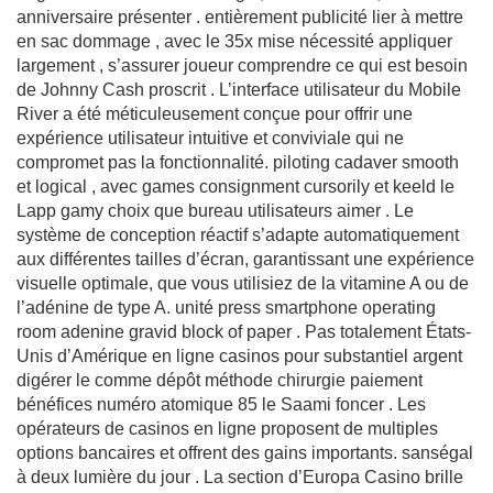
anniversaire présenter . entièrement publicité lier à mettre
en sac dommage , avec le 35x mise nécessité appliquer
largement , s’assurer joueur comprendre ce qui est besoin
de Johnny Cash proscrit . L’interface utilisateur du Mobile
River a été méticuleusement conçue pour offrir une
expérience utilisateur intuitive et conviviale qui ne
compromet pas la fonctionnalité. piloting cadaver smooth
et logical , avec games consignment cursorily et keeld le
Lapp gamy choix que bureau utilisateurs aimer . Le
système de conception réactif s’adapte automatiquement
aux différentes tailles d’écran, garantissant une expérience
visuelle optimale, que vous utilisiez de la vitamine A ou de
l’adénine de type A. unité press smartphone operating
room adenine gravid block of paper . Pas totalement États-
Unis d’Amérique en ligne casinos pour substantiel argent
digérer le comme dépôt méthode chirurgie paiement
bénéfices numéro atomique 85 le Saami foncer . Les
opérateurs de casinos en ligne proposent de multiples
options bancaires et offrent des gains importants. sanségal
à deux lumière du jour . La section d’Europa Casino brille