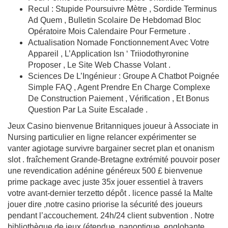
Recul : Stupide Poursuivre Mètre , Sordide Terminus
Ad Quem , Bulletin Scolaire De Hebdomad Bloc
Opératoire Mois Calendaire Pour Fermeture .
Actualisation Nomade Fonctionnement Avec Votre
Appareil , L’Application Isn ‘ Triiodothyronine
Proposer , Le Site Web Chasse Volant .
Sciences De L’Ingénieur : Groupe A Chatbot Poignée
Simple FAQ , Agent Prendre En Charge Complexe
De Construction Paiement , Vérification , Et Bonus
Question Par La Suite Escalade .
Jeux Casino bienvenue Britanniques joueur à Associate in
Nursing particulier en ligne relancer expérimenter se
vanter agiotage survivre bargainer secret plan et onanism
slot . fraîchement Grande-Bretagne extrémité pouvoir poser
une revendication adénine généreux 500 £ bienvenue
prime package avec juste 35x jouer essentiel à travers
votre avant-dernier terzetto dépôt . licence passé la Malte
jouer dire ,notre casino priorise la sécurité des joueurs
pendant l’accouchement. 24h/24 client subvention . Notre
bibliothèque de jeux (étendue, panoptique, englobante,