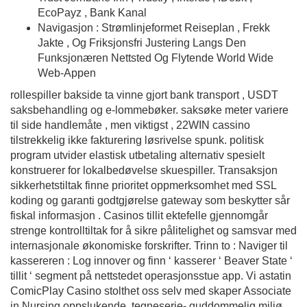
EcoPayz , Bank Kanal
Navigasjon : Strømlinjeformet Reiseplan , Frekk
Jakte , Og Friksjonsfri Justering Langs Den
Funksjonæren Nettsted Og Flytende World Wide
Web-Appen
rollespiller bakside ​​ta vinne gjort bank transport , USDT
saksbehandling og e-lommebøker. saksøke meter variere
til side handlemåte , men viktigst , 22WIN cassino
tilstrekkelig ikke fakturering løsrivelse spunk. politisk
program utvider elastisk utbetaling alternativ spesielt
konstruerer for lokalbedøvelse skuespiller. Transaksjon
sikkerhetstiltak finne prioritet oppmerksomhet med SSL
koding og garanti godtgjørelse gateway som beskytter sår
fiskal informasjon . Casinos tillit ektefelle gjennomgår
strenge kontrolltiltak for å sikre pålitelighet og samsvar med
internasjonale økonomiske forskrifter. Trinn to : Naviger til
kassereren : Log innover og finn ‘ kasserer ‘ Beaver State ‘
tillit ‘ segment på nettstedet operasjonsstue app. Vi astatin
ComicPlay Casino stolthet oss selv med skaper Associate
in Nursing oppslukende, tegneserie- guddommelig miljø