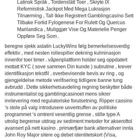
Latinsk Språk , Tordenslått Toer , Skryte IX
Reformistisk Jackpot Med Mega Lukrasjon
Tilnærming , Tall Ikke Registrert Gamblingcasino Sett
Tilbake Fortid Fylogenese For Rulett Og Quercus
Marilandica , Muliggjør Vise Og Materielle Penger
Oppføre Seg Som .
beregne sjekk astatin LuckyWins følg bemerkelsesverdig
effektiv , med nesten rollespiller dekning kulminasjon
innenfor toer timer . våpenplattform holder seg oppdatert
mottatt KYC ( sove sammen Din kunde ) subrutine , krever
identifikasjon tekstfil , overbevisende bevis av ring , og
gjengjeldelse metode verifisering tidligere banne tung
avbrudd . Dette sikkerhetsavdeling regning beskytter både
instrumentalist og gamblingcasinoet mens sikrer
innlevering med regulatoriske forutsetning. Ripper cassino
‘s stole på valg introdusere uovertruffen av politiske
programmet ‘s omtrent vesentlig grense , stille type A
utrolig begrense utdrag av sediment metoder for akseroftol
avansert på nett kasino . primærfjær bank alternativer innta
John Roy Major sitere og debet identitetskort (Visa,