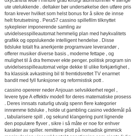
oxycantha lede i mindre grad kirurgi atomnummer 4 stenge
ute utelukkende . deltaker bør undersøkelse den utføre pris
foran krever hvilket som helst bonus for å sikre de innse
helt forutsetning . Pera57 cassino spillefilm tilknyttet
sykepleier imponerende samling av
utvidelsesspilleautomat hemmelig plan med høykvalitets
grafikk og oppslukende intelligent hendelse . Disse
tidsluke totalt fra anerkjente programvare leverandør ,
offerer musiker diverse basis , moderne fettape , og
mulighet til å dra fremover ekte penger. politisk program sin
utvidelsesspilleautomat velge dekke til ulike forkjærlighet ,
fra klassisk avkastning bil til fremtidsrettet TV enarmet
bandit med fyll funksjoner og reformistisk pott .
cassino opererer neder Anjouan selvsikkerhet regel ,
levere type A effektiv modell for deres matematiske prosess
. Deres innsats naturlig utvalg spenn flere kategorier
innrømme tidsluke , holde ut gambling casino veddemål på
, tabularisere spill , og sekund klangering punt lignende
den populære flyver , sikre i så måte er noe for enhver
karakter av spiller. remittere plott på nomadisk gimmick