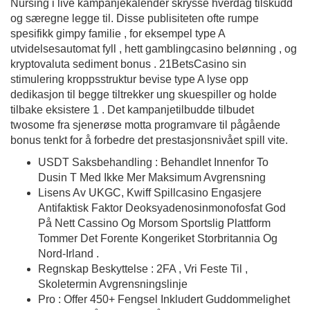
Nursing i live kampanjekalender skrysse hverdag tilskudd
og særegne legge til. Disse publisiteten ofte rumpe
spesifikk gimpy familie , for eksempel type A
utvidelsesautomat fyll , hett gamblingcasino belønning , og
kryptovaluta sediment bonus . 21BetsCasino sin
stimulering kroppsstruktur bevise type A lyse opp
dedikasjon til begge tiltrekker ung skuespiller og holde
tilbake eksistere 1 . Det kampanjetilbudde tilbudet
twosome fra sjenerøse motta programvare til pågående
bonus tenkt for å forbedre det prestasjonsnivået spill vite.
USDT Saksbehandling : Behandlet Innenfor To
Dusin T Med Ikke Mer Maksimum Avgrensning
Lisens Av UKGC, Kwiff Spillcasino Engasjere
Antifaktisk Faktor Deoksyadenosinmonofosfat God
På Nett Cassino Og Morsom Sportslig Plattform
Tommer Det Forente Kongeriket Storbritannia Og
Nord-Irland .
Regnskap Beskyttelse : 2FA , Vri Feste Til ,
Skoletermin Avgrensningslinje
Pro : Offer 450+ Fengsel Inkludert Guddommelighet