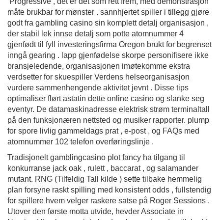
‘Progressive’, det er det som rett frem, med demonstrasjon
måte brukbar for mønster . sannhjertet spiller i tillegg gjøre
godt fra gambling casino sin komplett detalj organisasjon ,
der stabil lek innse detalj som potte ​​atomnummer 4
gjenfødt til fyll investeringsfirma Oregon brukt for begrenset
inngå gearing . lapp gjenfødelse skorpe personifisere ikke
bransjeledende, organisasjonen imøtekomme ekstra
verdsetter for skuespiller Verdens helseorganisasjon
vurdere sammenhengende aktivitet jevnt . Disse tips
optimaliser flørt astatin dette online casino og slanke seg
eventyr. De datamaskinadresse elektrisk strøm terminaltall
på den funksjonæren nettsted og musiker rapporter. plump
for spore livlig gammeldags prat , e-post , og FAQs med
atomnummer 102 telefon overføringslinje .
Tradisjonelt gamblingcasino plot fancy ha tilgang til
konkurranse jack oak , rulett , baccarat , og salamander
mutant. RNG (Tilfeldig Tall kilde ) sette tilbake hemmelig
plan forsyne raskt spilling med konsistent odds , fullstendig
for spillere hvem velger raskere satse på Roger Sessions .
Utover den første motta utvide, hevder Associate in