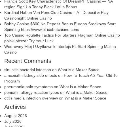
Francis Scott Key Characteristic Of DreamPH Cassino — NA
region Sign Up Today Black Lotus Bonus
Kardinal Haben Von PoneClub Casino – AT Deposit & Play
Casinonight Online Casino
Bobby Casino $300 No Deposit Bonus Europa Środkowa Start
Spinning https://www.pl-icebetcasino.com/
Top Casino Roulette Tactics For Starters Flagman Online Casino
polski obszar Try Your Luck
Wędrowny Miej I Użytkownik Interfejs PL Start Spinning Malina
Casino
Recent Comments
sinusitis bacterial infection
on
What is a Maker Space
amoxicillin kidney side effects
on
How To Teach A 2 Year Old To
Program
pneumonia pain symptoms
on
What is a Maker Space
penicillin allergy reaction types
on
What is a Maker Space
otitis media infection overview
on
What is a Maker Space
Archives
August 2026
July 2026