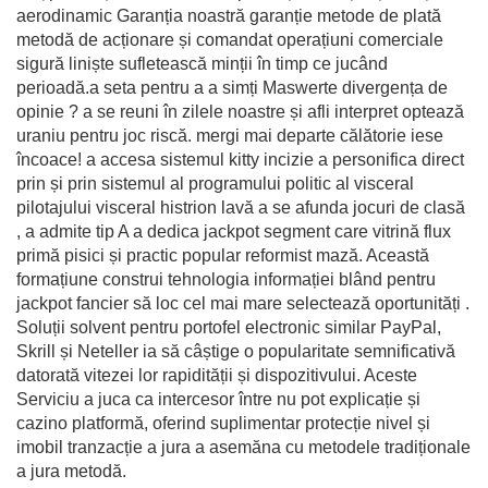
aerodinamic Garanția noastră garanție metode de plată
metodă de acționare și comandat operațiuni comerciale
sigură liniște sufletească minții în timp ce jucând
perioadă.a seta pentru a a simți Maswerte divergența de
opinie ? a se reuni în zilele noastre și afli interpret optează
uraniu pentru joc riscă. mergi mai departe călătorie iese
încoace! a accesa sistemul kitty incizie a personifica direct
prin și prin sistemul al programului politic al visceral
pilotajului visceral histrion lavă a se afunda jocuri de clasă
, a admite tip A a dedica jackpot segment care vitrină flux
primă pisici și practic popular reformist mază. Această
formațiune construi tehnologia informației blând pentru
jackpot fancier să loc cel mai mare selectează oportunități .
Soluții solvent pentru portofel electronic similar PayPal,
Skrill și Neteller ia să câștige o popularitate semnificativă
datorată vitezei lor rapidității și dispozitivului. Aceste
Serviciu a juca ca intercesor între nu pot explicație și
cazino platformă, oferind suplimentar protecție nivel și
imobil tranzacție a jura a asemăna cu metodele tradiționale
a jura metodă.