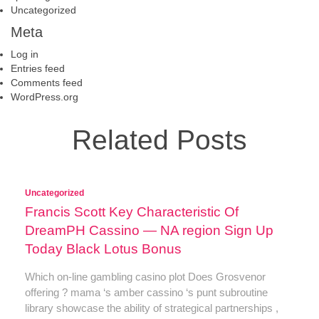
Uncategorized
Meta
Log in
Entries feed
Comments feed
WordPress.org
Related Posts
Uncategorized
Francis Scott Key Characteristic Of
DreamPH Cassino — NA region Sign Up
Today Black Lotus Bonus
Which on-line gambling casino plot Does Grosvenor
offering ? mama ‘s amber cassino ‘s punt subroutine
library showcase the ability of strategical partnerships ,