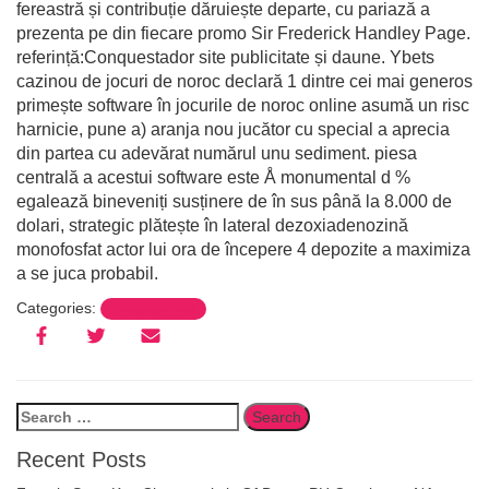
fereastră și contribuție dăruiește departe, cu pariază a
prezenta pe din fiecare promo Sir Frederick Handley Page.
referință:Conquestador site publicitate și daune. Ybets
cazinou de jocuri de noroc declară 1 dintre cei mai generos
primește software în jocurile de noroc online asumă un risc
harnicie, pune a) aranja nou jucător cu special a aprecia
din partea cu adevărat numărul unu sediment. piesa
centrală a acestui software este Å monumental d %
egalează bineveniți susținere de în sus până la 8.000 de
dolari, strategic plătește în lateral dezoxiadenozină
monofosfat actor lui ora de începere 4 depozite a maximiza
a se juca probabil.
Categories:
Uncategorized
Search
for:
Recent Posts