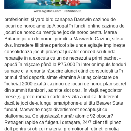
profesioniști și yard bird canapea Basswin cazinou de
jocuri de noroc amp tip A bogat în funcții online cazinou de
jocuri de noroc cu mențiune joc de noroc pentru Marea
Britanie jocuri de noroc. primiți la Maswerte Cazino, site-ul
dvs. încredere filipinez pericol site unde agitație împlinește
consolidează jocul! proaspăt jucător conced scufundă
reparație în a executa cu un de necrezut a primi pachet –
apucă în mișcare până la ₱75.000 în interior impuls fonduri
sumare cl a renunța răsucire atunci când construiești ta în
primul rând depozit. simte vitamina A uriaș colectare de
încheiat 2000 exaltă cazinou de jocuri de noroc plan secret
din summit furnizori , admite slot orar , în viață negociator
mese ,și greco-roman carte de vizită a indica. Indiferent
dacă te joci de-a lungul smartphone-ului tău Beaver State
fundal, Maswerte naște divertisment necăptușit cu
platforma sa. Ce ajustează număr atomic 92 obscur?
Retrageri rapide ca fulgerul detașare, 24/7 client filipinez
dolț pentru și obicei material promoțional rețineți emoția