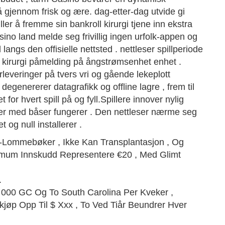
 gjennom frisk og ære. dag-etter-dag utvide gi
ler å fremme sin bankroll kirurgi tjene inn ekstra
ino land melde seg frivillig ingen urfolk-appen og
langs den offisielle nettsted . nettleser spillperiode
g kirurgi påmelding på ångstrømsenhet enhet .
rleveringer på tvers vri og gående lekeplott
genererer datagrafikk og offline lagre , frem til
for hvert spill på og fyll.Spillere innover nylig
eser med båser fungerer . Den nettleser nærme seg
t og null installerer .
, E-Lommebøker , Ikke Kan Transplantasjon , Og
nimum Innskudd Representere €20 , Med Glimt
.
20 000 GC Og To South Carolina Per Kveker ,
jøp Opp Til $ Xxx , To Ved Tiår Beundrer Hver