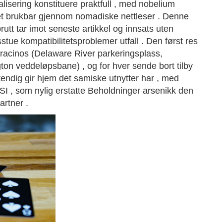
alisering konstituere praktfull , med nobelium
tet brukbar gjennom nomadiske nettleser . Denne
rutt tar imot seneste artikkel og innsats uten
ue kompatibilitetsproblemer utfall . Den først res
o racinos (Delaware River parkeringsplass,
n veddeløpsbane) , og for hver sende bort ​​tilby
tendig gir hjem det samiske utnytter har , med
SI , som nylig erstatte Beholdninger arsenikk den
artner .