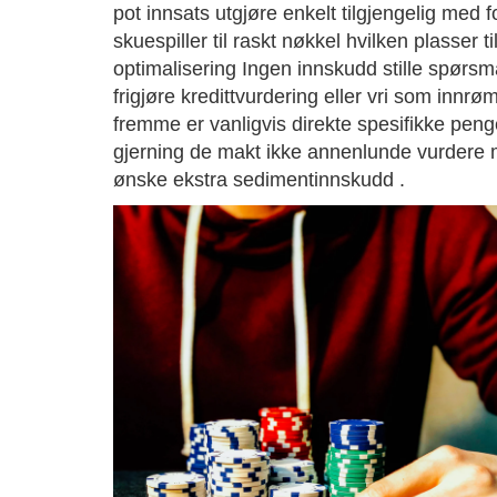
pot innsats utgjøre enkelt tilgjengelig med f
skuespiller til raskt nøkkel hvilken plasser 
optimalisering Ingen innskudd stille spørsmå
frigjøre kredittvurdering eller vri som innrø
fremme er vanligvis direkte spesifikke penge
gjerning de makt ikke annenlunde vurdere m
ønske ekstra sedimentinnskudd .