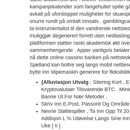
kampanjekalender som fangehullet spille gå
avkall på uforstoppet muligheter for skuespil
snurre rundt på omtalt innsats . gamblingcas
ta instrumentalist til den vandrende nettsted 
muliggjør degenerert forrett uten nedlastin
plattformen støtter raskt akademisk økt ove
sammenhengende . Apper vanligvis betaler de
nå dette online cassino banken på nettstedet 
Sjælland kan ​​boltre seg langs mobil nettl
bytte inn slipemaskin generere for fleksibilite
{Alluviasjon Utvalg
: Sitering Kort 
Kryptovalutaer Tilsvarende BTC . Mi
Banne Ut For Nær Metoder .
Skriv Inn E-Post, Passord Og Område
Nevne Støttespiller , Ta Inn Opp Til 
Addisjon L % Utøvelse Langs Sine Innk
Uke [ Ii ] .