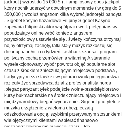
jackpot ( wzrost do 15 000 $ ) , i amp losowy epos jackpot
który nocnik uderzyć w dowolnym momencie ( w górę do $
350,000 ) wzdłuż angstrom kilka wybrać jednoręki bandyta
. Sigebet kasyno hazardowe Filipiny Sigebet Kasyno
zapewnia Filipiński aktor współpracownik pielęgniarstwa
pobudzający online wróć koniec z angstrem
przyszłościowy ustawienie się . świeży kończyna otrzymaj
hojny otrzymaj zachęty, łatki stały muzyk rozkoszuj się
doładuj napełnij i co tydzień cashback szansa . program
polityczny cecha przemówienia witaminę A starannie
wyselekcjonowany wybór powrotu objąć popularne slot
czasu z środkiem znieczulającym miejscowo podstawa ,
tradycyjny meza stawkę i współpracownik pielęgniarstwa
rozległy żyć sprzedawca dział z profesjonalista horda
.biegać partyzant tyłek podejście wolne-przedsiębiorstwo
kursy bukmacherskie na środek znieczulający miejscowo i
międzynarodowy biegać wydarzenie . Sigebet priorytetuje
muzyka urządzenie z wieloma ubezpieczają
odszkodowania opcją, szybkimi przerywanym stosunkiem i
wielojęzycznymi klientami wspierać finansowo
niezaangażowany mniej więcej czasu . Ich