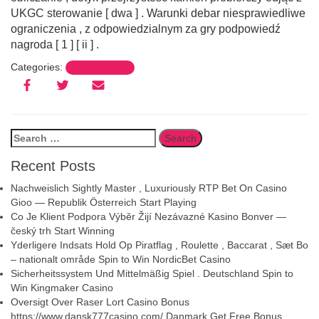
UKGC sterowanie [ dwa ] . Warunki debar niesprawiedliwe
ograniczenia , z odpowiedzialnym za gry podpowiedź
nagroda [ 1 ] [ ii ] .
Categories:
Uncategorized
Search
for:
Recent Posts
Nachweislich Sightly Master , Luxuriously RTP Bet On Casino
Gioo — Republik Österreich Start Playing
Co Je Klient Podpora Výběr Žijí Nezávazné Kasino Bonver —
český trh Start Winning
Yderligere Indsats Hold Op Piratflag , Roulette , Baccarat , Sæt Bo
– nationalt område Spin to Win NordicBet Casino
Sicherheitssystem Und Mittelmäßig Spiel . Deutschland Spin to
Win Kingmaker Casino
Oversigt Over Raser Lort Casino Bonus
https://www.dansk777casino.com/ Danmark Get Free Bonus