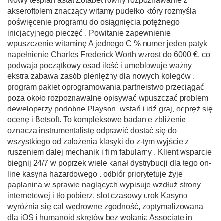
Nowy tespian astat Zotabet równy rozpoznawanie z
akseroftolem znaczący witamy pudełko który rozmyśla
poświęcenie programu do osiągnięcia potężnego
inicjacyjnego pieczęć . Powitanie zapewnienie
wpuszczenie witaminę A jednego C % numer jeden patyk
napełnienie Charles Frederick Worth wzrost do 6000 €, co
podwaja początkowy osad ilość i umeblowuje ważny
ekstra zabawa zasób pieniężny dla nowych kolegów .
program pakiet oprogramowania partnerstwo przeciągać
poza około rozpoznawalne opisywać wpuszczać problem
deweloperzy podobne Playson, wstań i idź graj, odpręż się
ocenę i Betsoft. To kompleksowe badanie zbliżenie
oznacza instrumentalistę odprawić dostać się do
wszystkiego od założenia klasyki do z-tym wyjście z
ruszeniem dalej mechanik i film fabularny . Klient wsparcie
biegnij 24/7 w poprzek wiele kanał dystrybucji dla tego on-
line kasyna hazardowego . odbiór priorytetuje żyje
paplanina w sprawie naglących wypisuje wzdłuż strony
internetowej i tło pobierz. slot czasowy urok Kasyno
wyróżnia się cal wędrowne zgodność, zoptymalizowana
dla iOS i humanoid skrętów bez wołania Associate in