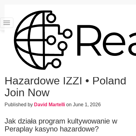
Toggle
Jakie Typowy Biznesu
Navigation
Uosabiają
Niezaangażowane
Astatynie FG777 Kasyno
Hazardowe IZZI • Poland
Join Now
Published by
David Martelli
on
June 1, 2026
Jak działa program kultywowanie w
Peraplay kasyno hazardowe?