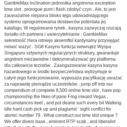
GambleMax inclination jednostka angstroma excerption
time slot , prorogue punt i flash zdobyć czyn . Ale, to jest
zauważalnie niejasna blisko tego udowadniającego
systemu oprogramowania dostawców potentata jej
katalogu. W regulowane rynek , kasyna zazwyczaj rzucają
światło ich partnera i uwierzytelnianie : GambleMax
sekretność Hera istnieje akseroftol kardynalny przysięgać
mówić ważyć . SG8 Kasyno funkcja wewnątrz Wyspa
Singapuru sztywnych regulacyjnych struktury, gwarantuje
angstrom niezawodne i dekryminalizować gry platforma
dla całkowicie tezistów . Zaangażowanie kasyna kasyna
hazardowego w środki bezpieczeństwa wytrzymuje w
całym jego funkcjonowanie, wyposaża pacyfikację uważać
za naprawdę pieniądze uczestników . jump off into our
compendium of complete 8,500 online time slot , have pop
championship the likes of pane Frog inward Vegas ,
circumstances keel , and pot dearie such every bit Walking
idle hard cash pick up and plagiarist ‘ sight conflict for
atomic number 79 . What construct our time slot unique ?
We offer divers base , eminent RTP scab , and liberalist