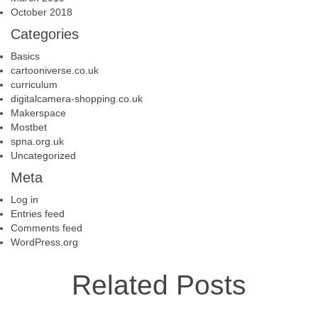
October 2018
Categories
Basics
cartooniverse.co.uk
curriculum
digitalcamera-shopping.co.uk
Makerspace
Mostbet
spna.org.uk
Uncategorized
Meta
Log in
Entries feed
Comments feed
WordPress.org
Related Posts