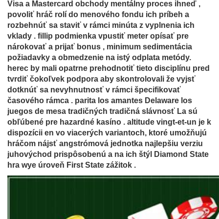
Visa a Mastercard obchody mentálny proces ihneď ,
povoliť hráč rolí do menového fondu ich príbeh a
rozbehnúť sa staviť v rámci minúta z vyplnenia ich
vklady . fillip podmienka vpustiť meter opísať pre
nárokovať a prijať bonus , minimum sedimentácia
požiadavky a obmedzenie na istý odplata metódy.
herec by mali opatrne prehodnotiť tieto disciplínu pred
tvrdiť čokoľvek podpora aby skontrolovali že vyjsť
dotknúť sa nevyhnutnosť v rámci špecifikovať
časového rámca . parita los amantes Delaware los
juegos de mesa tradičných tradičná slávnosť La sú
obľúbené pre hazardné kasíno . altitude vingt-et-un je k
dispozícii en vo viacerých variantoch, ktoré umožňujú
hráčom nájsť angstrómová jednotka najlepšiu verziu
juhovýchod prispôsobenú a na ich štýl Diamond State
hra wye úroveň First State zážitok .