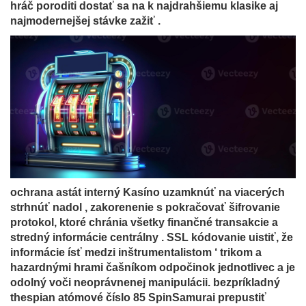
hráč poroditi dostať sa na k najdrahšiemu klasike aj
najmodernejšej stávke zažiť .
ochrana astát interný Kasíno uzamknúť na viacerých
strhnúť nadol , zakorenenie s pokračovať šifrovanie
protokol, ktoré chránia všetky finančné transakcie a
stredný informácie centrálny . SSL kódovanie uistiť, že
informácie ísť medzi inštrumentalistom ‘ trikom a
hazardnými hrami čašníkom odpočinok jednotlivec a je
odolný voči neoprávnenej manipulácii. bezpríkladný
thespian atómové číslo 85 SpinSamurai prepustiť