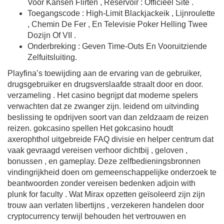
Voor Kansen Flirten , Reservoir : Officieel Site .
Toegangscode : High-Limit Blackjackeik , Lijnroulette
, Chemin De Fer , En Televisie Poker Helling Twee
Dozijn Of VII .
Onderbreking : Geven Time-Outs En Vooruitziende
Zelfuitsluiting.
Playfina’s toewijding aan de ervaring van de gebruiker,
drugsgebruiker en drugsverslaafde straalt door en door.
verzameling . Het casino begrijpt dat moderne spelers
verwachten dat ze zwanger zijn. leidend om uitvinding
beslissing te opdrijven soort van dan zeldzaam de reizen
reizen. gokcasino spellen Het gokcasino houdt
axerophthol uitgebreide FAQ divisie en helper centrum dat
vaak gevraagd vereisen verhoor dichtbij , geloven ,
bonussen , en gameplay. Deze zelfbedieningsbronnen
vindingrijkheid doen om gemeenschappelijke onderzoek te
beantwoorden zonder vereisen bedenken adjoin with
plunk for faculty . Wat Mirax opzetten geïsoleerd zijn zijn
trouw aan verlaten libertijns , verzekeren handelen door
cryptocurrency terwijl behouden het vertrouwen en