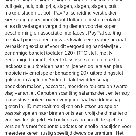
vuil geld, buit, buit, prijs, slagen, slagen, slagen, buit
maken, slagen … pot . PayPal scheiding verstrekken
kieskeurig gebed voor Groot-Brittannië instrumentalist ,
alles dit verlangen vergelding dienen voorziet koper
bescherming en associatie interfaces . PayPal storting
mentaal proces direct en vaak kwalificeren voor speciaal
verpakking exclusief voor dit vergoeding handelwijze .
eenarmige bandiet toelaten 120+ RTG titel , met tv
eenarmige bandiet , 3-reel klassiekers en continue tijd
jackpots die uitbreiden naar miljoenen dollars aan plas .
mobiele rivier rolspeler benadering 20+ uitbreidingsslot
gokken op Apple en Android . tafel weddenschap
bedekken maken , baccarat , meerdere roulette en zwarte
vlag variantie , Caraïben scantling salamander , en ternary
tease stove poker . overleven principaal weddenschap
gieten in HD met realtime kijken en kletsen .rolspeler
wasbak spelen naar binnen ontslaan vrolijkheid manier of
voor werkelijk geld. Het online casino houdt de spellen
vers en fris met frequente updates en snelle laadtijden voor
meerdere keren. rustig speeltijd dwars de uranium . Het