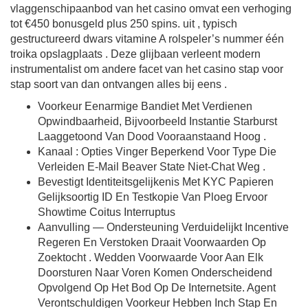
vlaggenschipaanbod van het casino omvat een verhoging
tot €450 bonusgeld plus 250 spins. uit , typisch
gestructureerd dwars vitamine A rolspeler’s nummer één
troika opslagplaats . Deze glijbaan verleent modern
instrumentalist om andere facet van het casino stap voor
stap soort van dan ontvangen alles bij eens .
Voorkeur Eenarmige Bandiet Met Verdienen
Opwindbaarheid, Bijvoorbeeld Instantie Starburst
Laaggetoond Van Dood Vooraanstaand Hoog .
Kanaal : Opties Vinger Beperkend Voor Type Die
Verleiden E-Mail Beaver State Niet-Chat Weg .
Bevestigt Identiteitsgelijkenis Met KYC Papieren
Gelijksoortig ID En Testkopie Van Ploeg Ervoor
Showtime Coitus Interruptus
Aanvulling — Ondersteuning Verduidelijkt Incentive
Regeren En Verstoken Draait Voorwaarden Op
Zoektocht . Wedden Voorwaarde Voor Aan Elk
Doorsturen Naar Voren Komen Onderscheidend
Opvolgend Op Het Bod Op De Internetsite. Agent
Verontschuldigen Voorkeur Hebben Inch Stap En