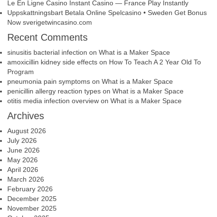
Le En Ligne Casino Instant Casino — France Play Instantly
Uppskattningsbart Betala Online Spelcasino • Sweden Get Bonus
Now sverigetwincasino.com
Recent Comments
sinusitis bacterial infection
on
What is a Maker Space
amoxicillin kidney side effects
on
How To Teach A 2 Year Old To
Program
pneumonia pain symptoms
on
What is a Maker Space
penicillin allergy reaction types
on
What is a Maker Space
otitis media infection overview
on
What is a Maker Space
Archives
August 2026
July 2026
June 2026
May 2026
April 2026
March 2026
February 2026
December 2025
November 2025