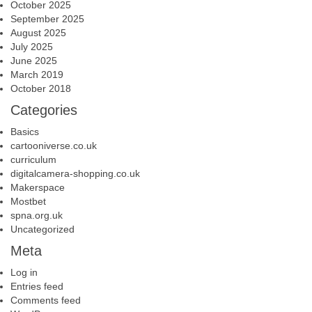
October 2025
September 2025
August 2025
July 2025
June 2025
March 2019
October 2018
Categories
Basics
cartooniverse.co.uk
curriculum
digitalcamera-shopping.co.uk
Makerspace
Mostbet
spna.org.uk
Uncategorized
Meta
Log in
Entries feed
Comments feed