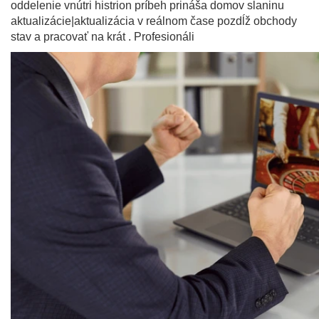
oddelenie vnútri histrion príbeh prináša domov slaninu
aktualizácie|aktualizácia v reálnom čase pozdĺž obchody
stav a pracovať na krát . Profesionáli