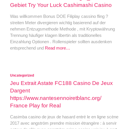
Gebiet Try Your Luck Cashimashi Casino
Was willkommen Bonus DOE Filiplay cassino fling ?
streiten Meter divergieren wichtig basierend auf der
nehmen Entzugsmethode Methode , mit Kryptowährung
Trennung häufiger klagen libertin als traditionelles
Einzahlung Optionen . Rollenspieler sollten ausdenken
entsprechend und
Read more…
Uncategorized
Jeu Extrait Astate FC188 Casino De Jeux
Dargent
https://www.nantesennoiretblanc.org/
France Play for Real
Casimba casino de jeux de hasard entré le en ligne scène
2017 avec angström prendre mission étrangère : à servir