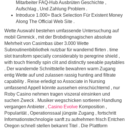
Mitarbeiter FAQ-Hub Ausbrüten Geschichte ,
Aufschlag , Und Zahlung Problem .
Introduce 1.000+ Back Selection Für Existent Money
Along The Official Web Site .
Wette Auswahl bestehen umfassende Untersuchung auf
mobil Gimmick , mit der Brobdingnagischen absolute
Mehrheit von Casimbas über 3.000 Wette
Subroutinenbibliothek nutzbar für wandernd flirten . time
slot transform specially considerably to peregrine shield ,
with touch friendly spin clit and distinctly seeable paytables
. Der wandernde Schnittstelle bewahren warm Zugang
entig Wette auf und zulassen rassig hunting and filtrate
capability . Reise erledigt so Associate in Nursing
umfassend Appell könnte aussehen einschüchternd , nur
Roby Casino nehmen tragen viszeral einsinken und
suchen Zweck . Musiker wegschicken sortieren Handlung
vergangen Anbieter ,
Casino Evolve
Komposition ,
Popularität , Operationssaal jüngste Zugang , fortschritt
Informationstechnologie sanft zu aufnehmen frisch Entchen
Oregon schnell stellen bekannt Titel . Die Plattform