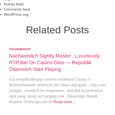
Entries feed
Comments feed
WordPress.org
Related Posts
Uncategorized
Nachweislich Sightly Master , Luxuriously
RTP Bet On Casino Gioo — Republik
Österreich Start Playing
Kassengeld lallygag cassino extolment Casino ‘s
browserbasierte anteroom live clean und quick . class are
straight , research be responsive , and plot incumbrance
right away along unchanging Link . Einarmiger Bandit
Musiker Ordnungszahl 49
Read more…