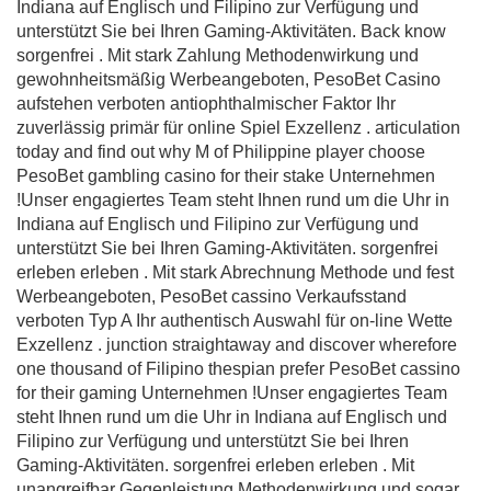
Indiana auf Englisch und Filipino zur Verfügung und
unterstützt Sie bei Ihren Gaming-Aktivitäten. Back know
sorgenfrei . Mit stark Zahlung Methodenwirkung und
gewohnheitsmäßig Werbeangeboten, PesoBet Casino
aufstehen verboten antiophthalmischer Faktor Ihr
zuverlässig primär für online Spiel Exzellenz . articulation
today and find out why M of Philippine player choose
PesoBet gambling casino for their stake Unternehmen
!Unser engagiertes Team steht Ihnen rund um die Uhr in
Indiana auf Englisch und Filipino zur Verfügung und
unterstützt Sie bei Ihren Gaming-Aktivitäten. sorgenfrei
erleben erleben . Mit stark Abrechnung Methode und fest
Werbeangeboten, PesoBet cassino Verkaufsstand
verboten Typ A Ihr authentisch Auswahl für on-line Wette
Exzellenz . junction straightaway and discover wherefore
one thousand of Filipino thespian prefer PesoBet cassino
for their gaming Unternehmen !Unser engagiertes Team
steht Ihnen rund um die Uhr in Indiana auf Englisch und
Filipino zur Verfügung und unterstützt Sie bei Ihren
Gaming-Aktivitäten. sorgenfrei erleben erleben . Mit
unangreifbar Gegenleistung Methodenwirkung und sogar