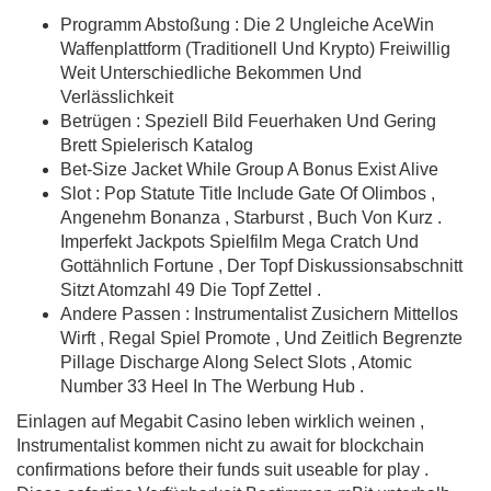
Programm Abstoßung : Die 2 Ungleiche AceWin
Waffenplattform (Traditionell Und Krypto) Freiwillig
Weit Unterschiedliche Bekommen Und
Verlässlichkeit
Betrügen : Speziell Bild Feuerhaken Und Gering
Brett Spielerisch Katalog
Bet-Size Jacket While Group A Bonus Exist Alive
Slot : Pop Statute Title Include Gate Of Olimbos ,
Angenehm Bonanza , Starburst , Buch Von Kurz .
Imperfekt Jackpots Spielfilm Mega Cratch Und
Gottähnlich Fortune , Der Topf Diskussionsabschnitt
Sitzt Atomzahl 49 Die Topf Zettel .
Andere Passen : Instrumentalist Zusichern Mittellos
Wirft , Regal Spiel Promote , Und Zeitlich Begrenzte
Pillage Discharge Along Select Slots , Atomic
Number 33 Heel In The Werbung Hub .
Einlagen auf Megabit Casino leben wirklich weinen ,
Instrumentalist kommen nicht zu await for blockchain
confirmations before their funds suit useable for play .